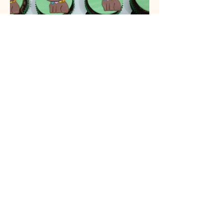
Cupcake&Cia
www.cupcakecia.com
(48) 3209-0786
(48) 99619-7340
Rua São Cristovão, 210 -
Coqueiros
Florianópolis/SC
88080-320