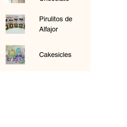
Pirulitos de
Alfajor
Cakesicles
Maçã do
Amor
Cones