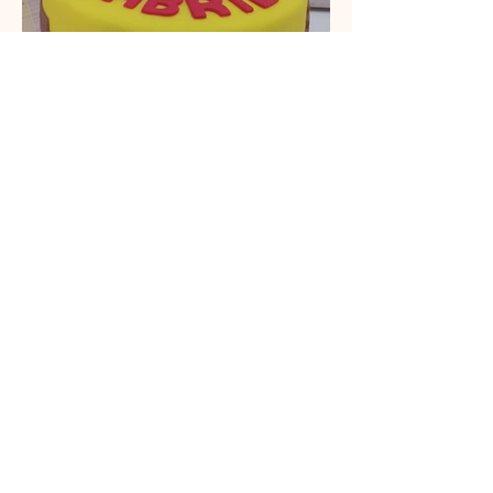
Cupcake&Cia
www.cupcakecia.com
(48) 3209-0786
(48) 99619-7340
Rua São Cristovão, 210 -
Coqueiros
Florianópolis/SC
88080-320