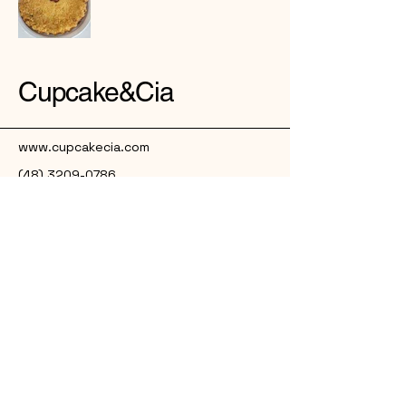
Cupcake&Cia
www.cupcakecia.com
(48) 3209-0786
(48) 99619-7340
Rua São Cristovão, 210 -
Coqueiros
Florianópolis/SC
88080-320
© 2026 by Cupcake&cia. Powered and secured by
Wix