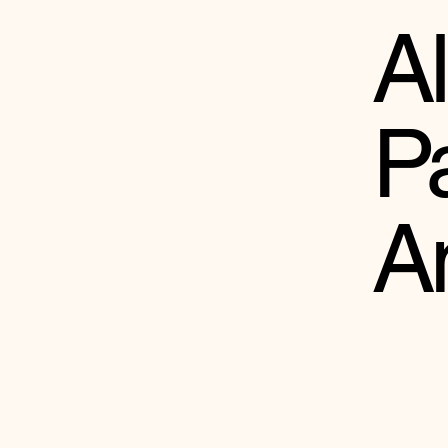
A
P
A