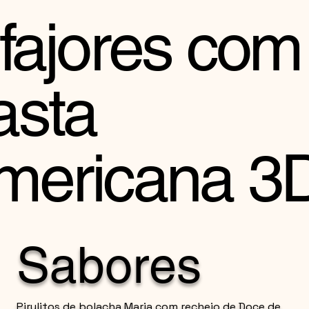
lfajores com
asta
mericana 3
Sabores
Pirulitos de bolacha Maria com recheio de Doce de